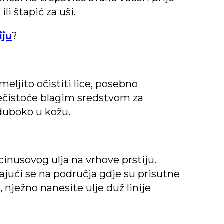
li štapić za uši.
iju
?
meljito očistiti lice, posebno
nečistoće blagim sredstvom za
 duboko u kožu.
cinusovog ulja na vrhove prstiju.
irajući se na područja gdje su prisutne
, nježno nanesite ulje duž linije