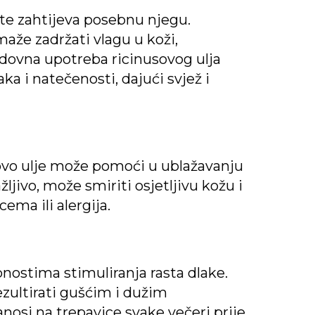
, te zahtijeva posebnu njegu.
maže zadržati vlagu u koži,
edovna upotreba ricinusovog ulja
 i natečenosti, dajući svjež i
sovo ulje može pomoći u ublažavanju
ažljivo, može smiriti osjetljivu kožu i
ma ili alergija.
nostima stimuliranja rasta dlake.
zultirati gušćim i dužim
anosi na trepavice svake večeri prije