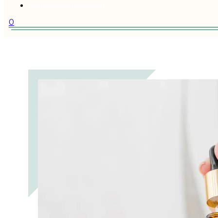
Ricinusovo ulje za bradu
0