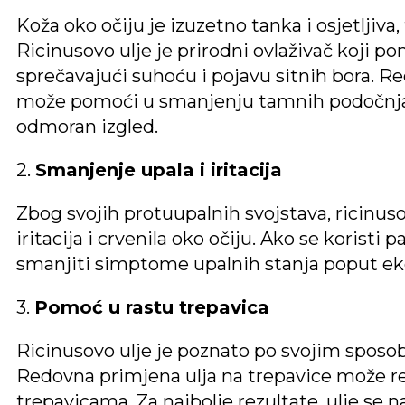
Koža oko očiju je izuzetno tanka i osjetljiva
Ricinusovo ulje je prirodni ovlaživač koji po
sprečavajući suhoću i pojavu sitnih bora. R
može pomoći u smanjenju tamnih podočnjaka
odmoran izgled.
2.
Smanjenje upala i iritacija
Zbog svojih protuupalnih svojstava, ricinu
iritacija i crvenila oko očiju. Ako se koristi p
smanjiti simptome upalnih stanja poput ekce
3.
Pomoć u rastu trepavica
Ricinusovo ulje je poznato po svojim sposob
Redovna primjena ulja na trepavice može re
trepavicama. Za najbolje rezultate, ulje se n