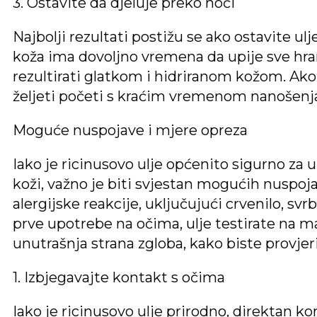
3. Ostavite da djeluje preko noći
Najbolji rezultati postižu se ako ostavite ulj
koža ima dovoljno vremena da upije sve hranji
rezultirati glatkom i hidriranom kožom. Ako
željeti početi s kraćim vremenom nanošenja
Moguće nuspojave i mjere opreza
Iako je ricinusovo ulje općenito sigurno za 
koži, važno je biti svjestan mogućih nuspoj
alergijske reakcije, uključujući crvenilo, svrb
prve upotrebe na očima, ulje testirate na ma
unutrašnja strana zgloba, kako biste provjeril
1. Izbjegavajte kontakt s očima
Iako je ricinusovo ulje prirodno, direktan ko