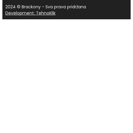
2024 © Brackony - Sva prava pridržana
Development: TehnoKlik