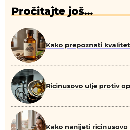
Pročitajte još...
Kako prepoznati kvalitetn
Ricinusovo ulje protiv o
Kako nanijeti ricinusovo