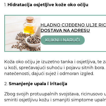
1.
Hidratacija osjetljive kože oko očiju
HLADNO CIJEĐENO ULJE RI
DOSTAVA NA ADRESU
KLIKNI I NARUČI
Koža oko očiju je izuzetno tanka i osjetljiva, te
u koži, sprečavajući suhoću i pojavu sitnih bo
natečenosti, dajući svjež i odmoran izgled.
2.
Smanjenje upala i iritacija
Zbog svojih protuupalnih svojstava, ricinusovo ul
smiriti osjetljivu kožu i smanjiti simptome upaln