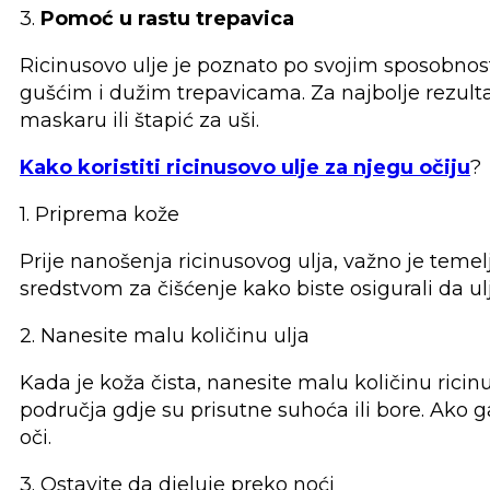
3.
Pomoć u rastu trepavica
Ricinusovo ulje je poznato po svojim sposobnost
gušćim i dužim trepavicama. Za najbolje rezultat
maskaru ili štapić za uši.
Kako koristiti ricinusovo ulje za njegu očiju
?
1. Priprema kože
Prije nanošenja ricinusovog ulja, važno je temel
sredstvom za čišćenje kako biste osigurali da u
2. Nanesite malu količinu ulja
Kada je koža čista, nanesite malu količinu ricinus
područja gdje su prisutne suhoća ili bore. Ako ga
oči.
3. Ostavite da djeluje preko noći