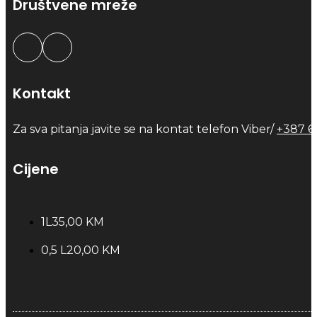
Društvene mreže
Kontakt
Za sva pitanja javite se na kontat telefon Viber/
+387 6
Cijene
1L
35,00 KM
0,5 L
20,00 KM