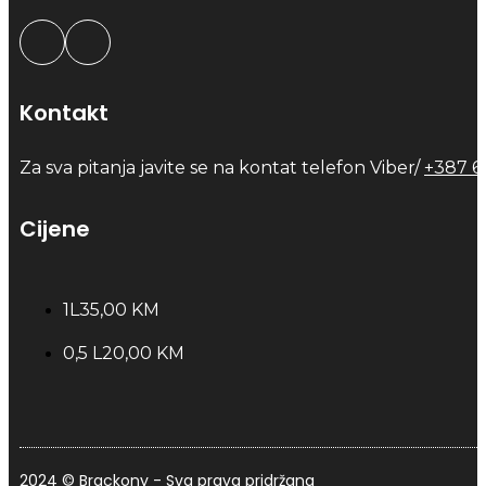
Kontakt
Za sva pitanja javite se na kontat telefon Viber/
+387 6
Cijene
1L
35,00 KM
0,5 L
20,00 KM
2024 © Brackony - Sva prava pridržana