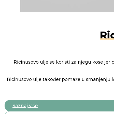
Ri
Ricinusovo ulje se koristi za njegu kose jer p
Ricinusovo ulje također pomaže u smanjenju lom
Saznaj više