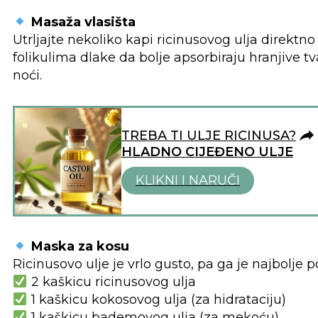
Masaža vlasišta
Utrljajte nekoliko kapi ricinusovog ulja direkt
folikulima dlake da bolje apsorbiraju hranjive t
noći.
TREBA TI ULJE RICINUSA?
HLADNO CIJEĐENO ULJE
KLIKNI I NARUČI
Maska za kosu
Ricinusovo ulje je vrlo gusto, pa ga je najbolje 
2 kaškicu ricinusovog ulja
1 kaškicu kokosovog ulja (za hidrataciju)
1 kaškicu bademovog ulja (za mekoću)