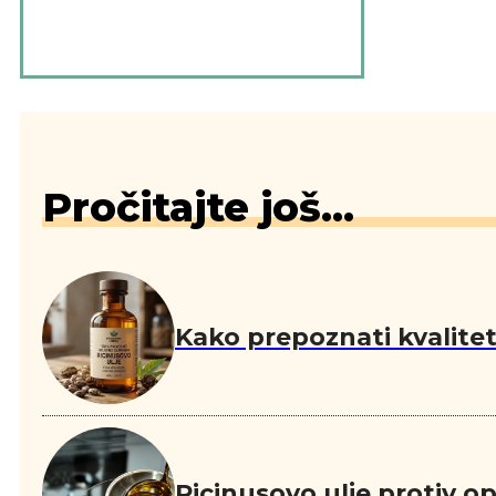
Pročitajte još...
Kako prepoznati kvalitetn
Ricinusovo ulje protiv o