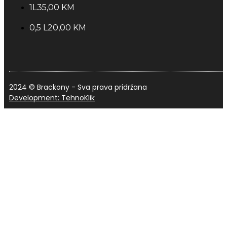
1L
35,00 KM
0,5 L
20,00 KM
2024 © Brackony - Sva prava pridržana
Development: TehnoKlik