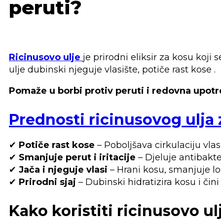
peruti?
Ricinusovo ulje
je prirodni eliksir za kosu koj
ulje dubinski njeguje vlasište, potiče rast kose .
Pomaže u borbi protiv peruti i redovna upotr
Prednosti ricinusovog ulja
✔
Potiče rast kose
– Poboljšava cirkulaciju vlasi
✔
Smanjuje perut i iritacije
– Djeluje antibakter
✔
Jača i njeguje vlasi
– Hrani kosu, smanjuje lo
✔
Prirodni sjaj
– Dubinski hidratizira kosu i čini
Kako koristiti ricinusovo ul