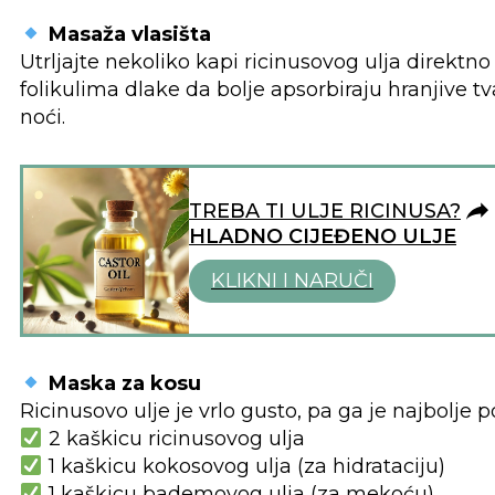
Masaža vlasišta
Utrljajte nekoliko kapi ricinusovog ulja direkt
folikulima dlake da bolje apsorbiraju hranjive t
noći.
TREBA TI ULJE RICINUSA?
HLADNO CIJEĐENO ULJE
KLIKNI I NARUČI
Maska za kosu
Ricinusovo ulje je vrlo gusto, pa ga je najbolje 
2 kaškicu ricinusovog ulja
1 kaškicu kokosovog ulja (za hidrataciju)
1 kaškicu bademovog ulja (za mekoću)