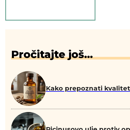
Pročitajte još...
Kako prepoznati kvalitetn
Ricinusovo ulje protiv o