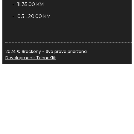
1L
35,00 KM
0,5 L
20,00 KM
2024 © Brackony - Sva prava pridržana
Development: TehnoKlik