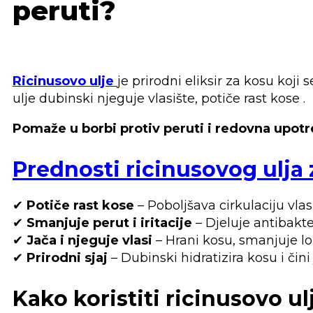
peruti?
Ricinusovo ulje
je prirodni eliksir za kosu koj
ulje dubinski njeguje vlasište, potiče rast kose .
Pomaže u borbi protiv peruti i redovna upotr
Prednosti ricinusovog ulja
✔
Potiče rast kose
– Poboljšava cirkulaciju vlasi
✔
Smanjuje perut i iritacije
– Djeluje antibakter
✔
Jača i njeguje vlasi
– Hrani kosu, smanjuje lo
✔
Prirodni sjaj
– Dubinski hidratizira kosu i čini
Kako koristiti ricinusovo ul