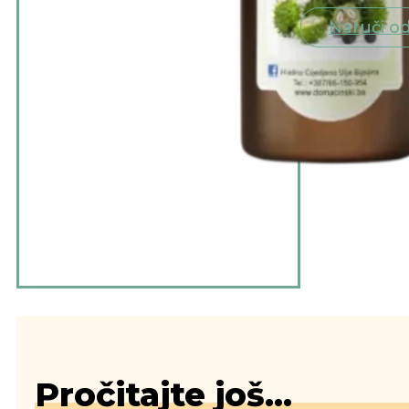
Naruči 
Pročitajte još...