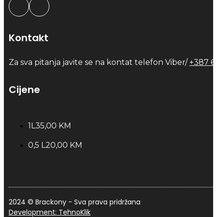
Kontakt
Za sva pitanja javite se na kontat telefon Viber/
+387 6
Cijene
1L
35,00 KM
0,5 L
20,00 KM
2024 © Brackony - Sva prava pridržana
Development: TehnoKlik