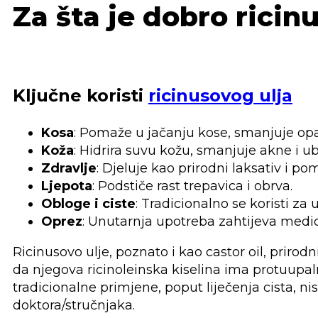
Za šta je dobro ricin
Ključne koristi
ricinusovog ulja
Kosa
: Pomaže u jačanju kose, smanjuje opad
Koža
: Hidrira suvu kožu, smanjuje akne i ubl
Zdravlje
: Djeluje kao prirodni laksativ i 
Ljepota
: Podstiče rast trepavica i obrva.
Obloge i ciste
: Tradicionalno se koristi za
Oprez
: Unutarnja upotreba zahtijeva medic
Ricinusovo ulje, poznato i kao castor oil, prirodni
da njegova ricinoleinska kiselina ima protuupal
tradicionalne primjene, poput liječenja cista, n
doktora/stručnjaka.