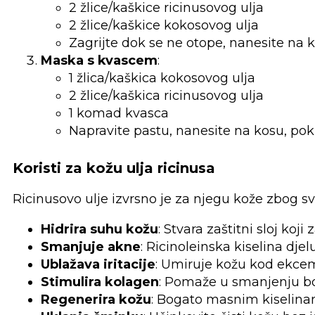
2 žlice/kaškice ricinusovog ulja
2 žlice/kaškice kokosovog ulja
Zagrijte dok se ne otope, nanesite na kos
Maska s kvascem
:
1 žlica/kaškica kokosovog ulja
2 žlice/kaškica ricinusovog ulja
1 komad kvasca
Napravite pastu, nanesite na kosu, pokr
Koristi za kožu
ulja ricinusa
Ricinusovo ulje izvrsno je za njegu kože zbog sv
Hidrira suhu kožu
: Stvara zaštitni sloj koj
Smanjuje akne
: Ricinoleinska kiselina djel
Ublažava iritacije
: Umiruje kožu kod ekcema 
Stimulira kolagen
: Pomaže u smanjenju bor
Regenerira kožu
: Bogato masnim kiselinam