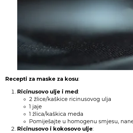
Recepti za maske za kosu
:
Ricinusovo ulje i med
:
2 žlice/kaškice ricinusovog ulja
1 jaje
1 žlica/kaškica meda
Pomiješajte u homogenu smjesu, nanesit
Ricinusovo i kokosovo ulje
: