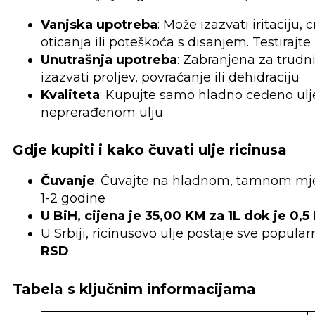
Vanjska upotreba
: Može izazvati iritaciju,
oticanja ili poteškoća s disanjem. Testirajt
Unutrašnja upotreba
: Zabranjena za trudn
izazvati proljev, povraćanje ili dehidraciju
Kvaliteta
: Kupujte samo hladno ceđeno ulje s
neprerađenom ulju
Gdje kupiti i kako čuvati
ulje ricinusa
Čuvanje
: Čuvajte na hladnom, tamnom mjest
1-2 godine
U BiH, cijena je 35,00 KM za 1L dok je 0,
U Srbiji, ricinusovo ulje postaje sve popula
RSD
.
Tabela s ključnim informacijama