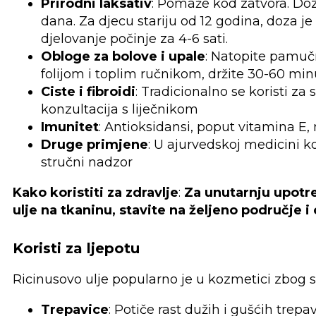
Prirodni laksativ
: Pomaže kod zatvora. Doz
dana. Za djecu stariju od 12 godina, doza j
djelovanje počinje za 4-6 sati.
Obloge za bolove i upale
: Natopite pamučn
folijom i toplim ručnikom, držite 30-60 min
Ciste i fibroidi
: Tradicionalno se koristi za
konzultacija s liječnikom
Imunitet
: Antioksidansi, poput vitamina E
Druge primjene
: U ajurvedskoj medicini ko
stručni nadzor
Kako koristiti za zdravlje
:
Za unutarnju upotre
ulje na tkaninu, stavite na željeno područje i
Koristi za ljepotu
Ricinusovo ulje popularno je u kozmetici zbog s
Trepavice
: Potiče rast dužih i gušćih trepav