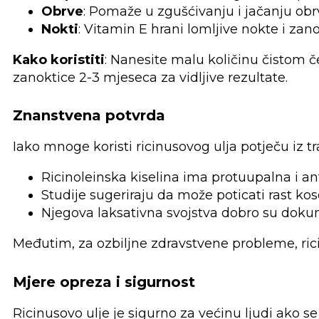
Obrve
: Pomaže u zgušćivanju i jačanju obr
Nokti
: Vitamin E hrani lomljive nokte i zan
Kako koristiti
: Nanesite malu količinu čistom č
zanoktice 2-3 mjeseca za vidljive rezultate.
Znanstvena potvrda
Iako mnoge koristi ricinusovog ulja potječu iz t
Ricinoleinska kiselina ima protuupalna i an
Studije sugeriraju da može poticati rast kose
Njegova laksativna svojstva dobro su dokum
Međutim, za ozbiljne zdravstvene probleme, ric
Mjere opreza i sigurnost
Ricinusovo ulje je sigurno za većinu ljudi ako se k