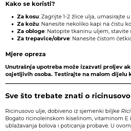
Kako se koristi?
Za kosu
: Zagrijte 1-2 žlice ulja, umasirajt
Za kožu
: Nanesite nekoliko kapi na čistu k
Za obloge
: Natopite tkaninu uljem, stavite
Za trepavice/obrve
: Nanesite čistom četki
Mjere opreza
Unutrašnja upotreba može izazvati proljev ak
osjetljivih osoba. Testirajte na malom dijelu 
Sve što trebate znati o ricinusov
Ricinusovo ulje, dobiveno iz sjemenki biljke
Ric
Bogato ricinoleinskom kiselinom, vitaminom E i
ublažavanja bolova i poticanja probave. U ovom č