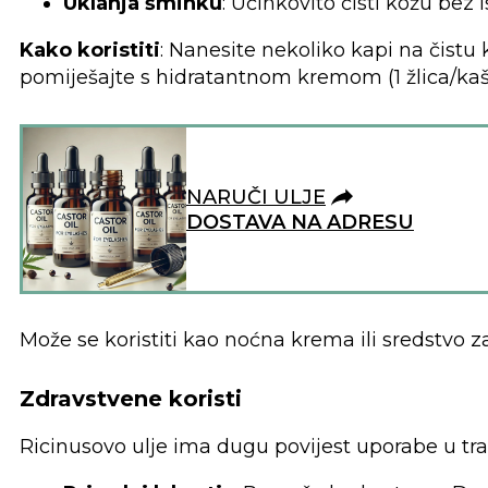
Uklanja šminku
: Učinkovito čisti kožu bez i
Kako koristiti
: Nanesite nekoliko kapi na čistu 
pomiješajte s hidratantnom kremom (1 žlica/kaš
NARUČI ULJE
DOSTAVA NA ADRESU
Može se koristiti kao noćna krema ili sredstvo 
Zdravstvene koristi
Ricinusovo ulje ima dugu povijest uporabe u trad