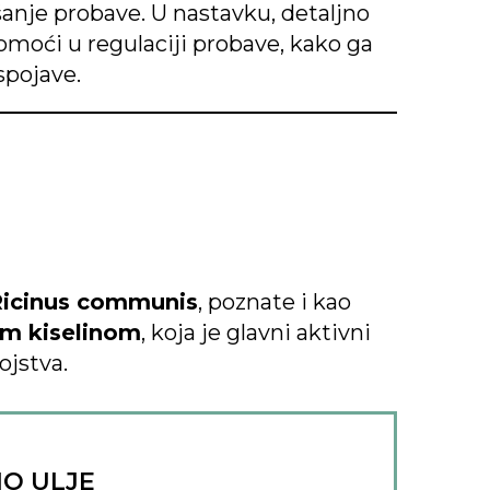
anje probave. U nastavku, detaljno
omoći u regulaciji probave, kako ga
spojave.
Ricinus communis
, poznate i kao
om kiselinom
, koja je glavni aktivni
ojstva.
O ULJE