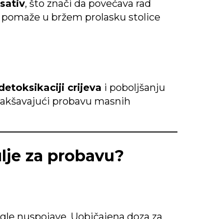
ksativ
, što znači da povećava rad
vo pomaže u bržem prolasku stolice
detoksikaciji crijeva
i poboljšanju
olakšavajući probavu masnih
ulje za probavu?
jegle nuspojave. Uobičajena doza za