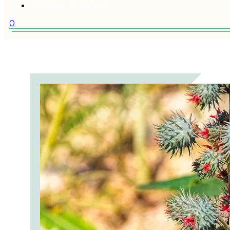
Ricinusovo ulje za bradu
0