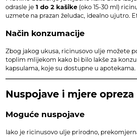
odrasle je
1 do 2 kašike
(oko 15-30 ml) ricin
uzmete na prazan želudac, idealno ujutro. Ef
Način konzumacije
Zbog jakog ukusa, ricinusovo ulje možete p
toplim mlijekom kako bi bilo lakše za konz
kapsulama, koje su dostupne u apotekama.
Nuspojave i mjere opreza
Moguće nuspojave
Iako je ricinusovo ulje prirodno, prekomje