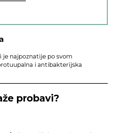
a
ali je najpoznatije po svom
protuupalna i antibakterijska
aže probavi?