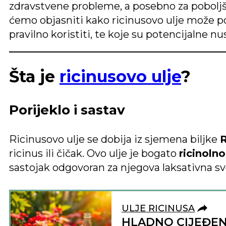
zdravstvene probleme, a posebno za poboljš
ćemo objasniti kako ricinusovo ulje može p
pravilno koristiti, te koje su potencijalne nu
Šta je
ricinusovo ulje
?
Porijeklo i sastav
Ricinusovo ulje se dobija iz sjemena biljke
ricinus ili čičak. Ovo ulje je bogato
ricinoln
sastojak odgovoran za njegova laksativna sv
ULJE RICINUSA
HLADNO CIJEĐEN