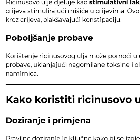
Ricinusovo ulje djeluje kao
stimulativni la
crijeva stimulirajući mišiće u crijevima. O
kroz crijeva, olakšavajući konstipaciju.
Poboljšanje probave
Korištenje ricinusovog ulja može pomoći u
probave, uklanjajući nagomilane toksine i 
namirnica.
Kako koristiti ricinusovo 
Doziranje i primjena
Pravilno doziranje je ključno kako bi se izb