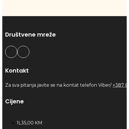
Društvene mreže
Kontakt
Za sva pitanja javite se na kontat telefon Viber/
+387 6
Cijene
1L
35,00 KM