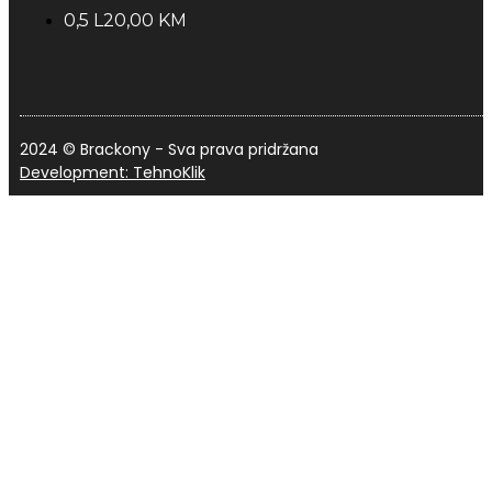
0,5 L
20,00 KM
2024 © Brackony - Sva prava pridržana
Development: TehnoKlik