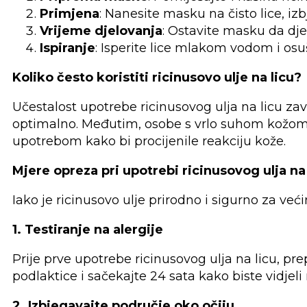
Primjena
: Nanesite masku na čisto lice, iz
Vrijeme djelovanja
: Ostavite masku da dje
Ispiranje
: Isperite lice mlakom vodom i osu
Koliko često koristiti ricinusovo ulje na licu?
Učestalost upotrebe ricinusovog ulja na licu zavi
optimalno. Međutim, osobe s vrlo suhom kožom 
upotrebom kako bi procijenile reakciju kože.
Mjere opreza pri upotrebi ricinusovog ulja na 
Iako je ricinusovo ulje prirodno i sigurno za već
1. Testiranje na alergije
Prije prve upotrebe ricinusovog ulja na licu, pr
podlaktice i sačekajte 24 sata kako biste vidjeli 
2. Izbjegavajte područje oko očiju