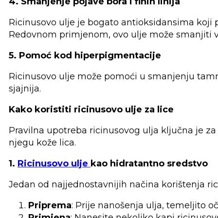
4. Smanjenje pojave bora i finih linija
Ricinusovo ulje je bogato antioksidansima koji 
Redovnom primjenom, ovo ulje može smanjiti vidlji
5. Pomoć kod hiperpigmentacije
Ricinusovo ulje može pomoći u smanjenju tamni
sjajnija.
Kako koristiti ricinusovo ulje za lice
Pravilna upotreba ricinusovog ulja ključna je za
njegu kože lica.
1.
Ricinusovo ulje
kao hidratantno sredstvo
Jedan od najjednostavnijih načina korištenja ric
Priprema
: Prije nanošenja ulja, temeljito oč
Primjena
: Nanesite nekoliko kapi ricinusov