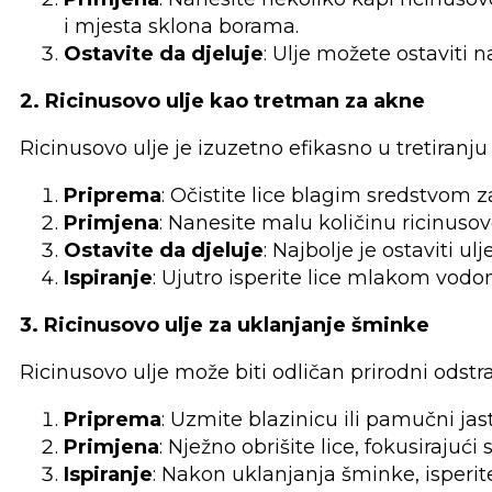
i mjesta sklona borama.
Ostavite da djeluje
: Ulje možete ostaviti n
2. Ricinusovo ulje kao tretman za akne
Ricinusovo ulje je izuzetno efikasno u tretiranju 
Priprema
: Očistite lice blagim sredstvom z
Primjena
: Nanesite malu količinu ricinuso
Ostavite da djeluje
: Najbolje je ostaviti u
Ispiranje
: Ujutro isperite lice mlakom vod
3. Ricinusovo ulje za uklanjanje šminke
Ricinusovo ulje može biti odličan prirodni odst
Priprema
: Uzmite blazinicu ili pamučni jas
Primjena
: Nježno obrišite lice, fokusiraju
Ispiranje
: Nakon uklanjanja šminke, isperit