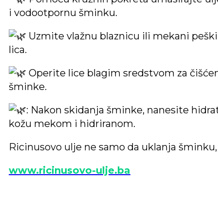
i vodootpornu šminku.
Uzmite vlažnu blaznicu ili mekani peškir
lica.
Operite lice blagim sredstvom za čišćenj
šminke.
: Nakon skidanja šminke, nanesite hidra
kožu mekom i hidriranom.
Ricinusovo ulje ne samo da uklanja šminku,
www.ricinusovo-ulje.ba