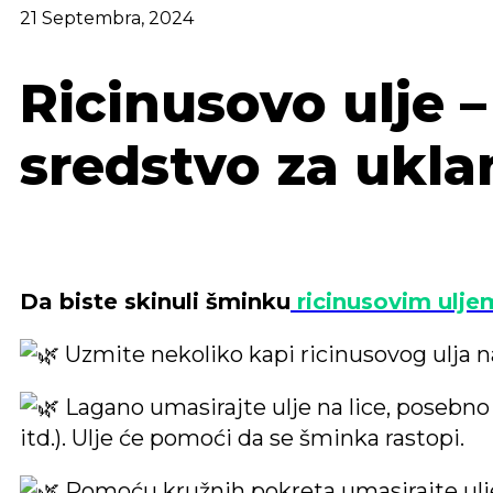
21 Septembra, 2024
Ricinusovo ulje 
sredstvo za ukla
Da biste skinuli šminku
ricinusovim ulje
Uzmite nekoliko kapi ricinusovog ulja na 
Lagano umasirajte ulje na lice, posebno
itd.). Ulje će pomoći da se šminka rastopi.
Pomoću kružnih pokreta umasirajte ulje 