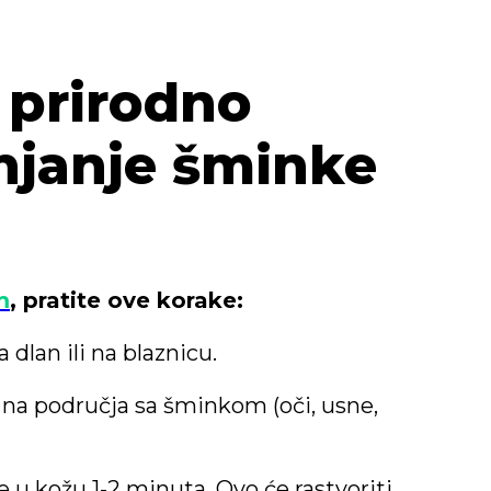
– prirodno
njanje šminke
m
, pratite ove korake:
dlan ili na blaznicu.
 na područja sa šminkom (oči, usne,
u kožu 1-2 minuta. Ovo će rastvoriti