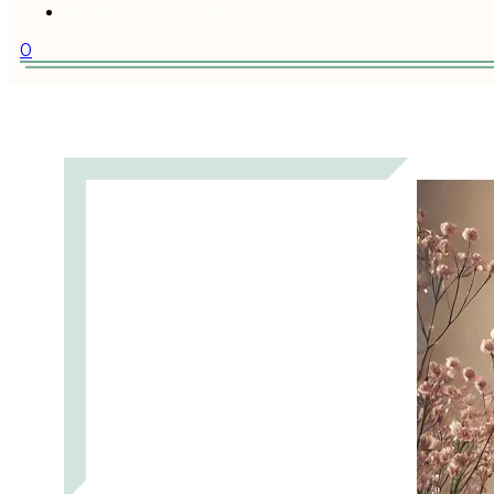
Ricinusovo ulje za bradu
0