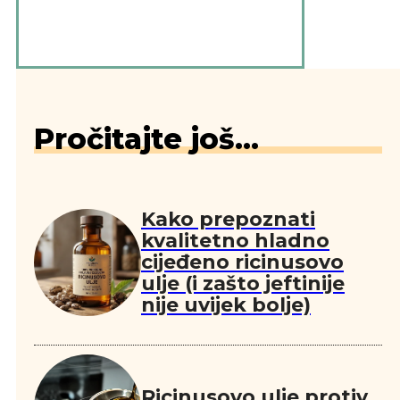
Pročitajte još...
Kako prepoznati
kvalitetno hladno
cijeđeno ricinusovo
ulje (i zašto jeftinije
nije uvijek bolje)
Ricinusovo ulje protiv