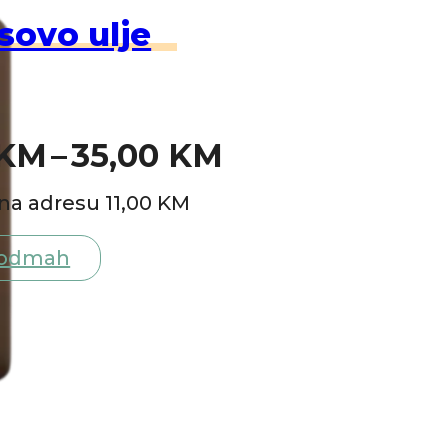
sovo ulje
Price
KM
–
35,00
KM
range:
na adresu 11,00 KM
20,00 KM
 odmah
through
35,00 KM