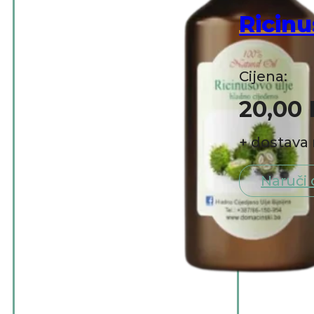
Ricinu
Cijena:
20,00
+ dostava 
Naruči