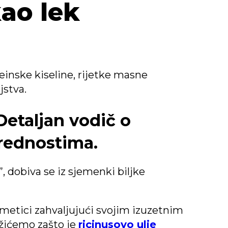
kao lek
leinske kiseline, rijetke masne
jstva.
 Detaljan vodič o
prednostima.
, dobiva se iz sjemenki biljke
zmetici zahvaljujući svojim izuzetnim
ažićemo zašto je
ricinusovo ulje