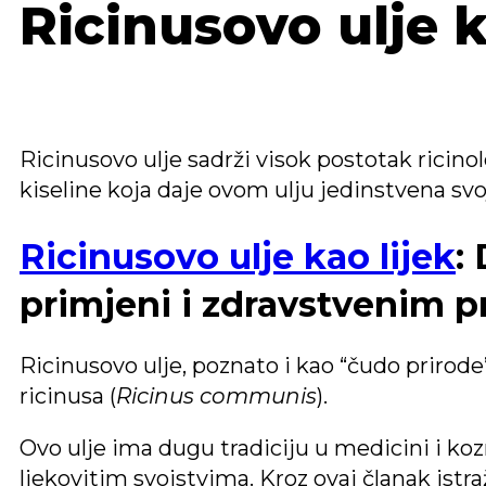
Ricinusovo ulje 
Ricinusovo ulje sadrži visok postotak ricino
kiseline koja daje ovom ulju jedinstvena svo
Ricinusovo ulje kao lijek
:
primjeni i zdravstvenim 
Ricinusovo ulje, poznato i kao “čudo prirode”
ricinusa (
Ricinus communis
).
Ovo ulje ima dugu tradiciju u medicini i ko
ljekovitim svojstvima. Kroz ovaj članak istr