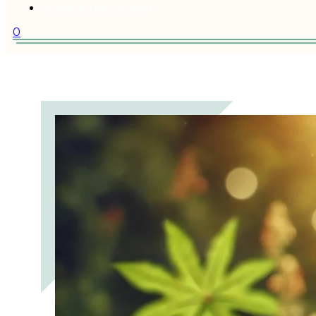
Ricinusovo ulje za bradu
0