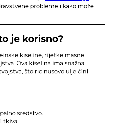
e zdravstvene probleme i kako može
što je korisno?
leinske kiseline, rijetke masne
jstva. Ova kiselina ima snažna
vojstva, što ricinusovo ulje čini
palno sredstvo.
 tkiva.