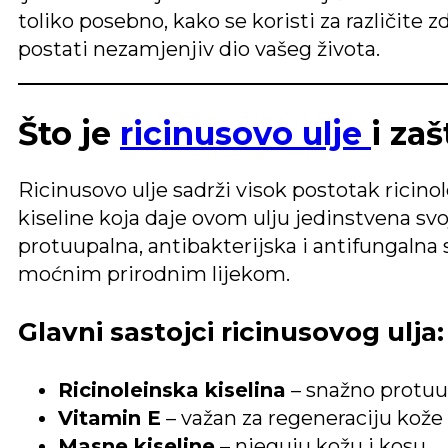
toliko posebno, kako se koristi za različit
postati nezamjenjiv dio vašeg života.
Što je
ricinusovo ulje
i za
Ricinusovo ulje sadrži visok postotak ricino
kiseline koja daje ovom ulju jedinstvena svo
protuupalna, antibakterijska i antifungalna s
moćnim prirodnim lijekom.
Glavni sastojci ricinusovog ulja:
Ricinoleinska kiselina
– snažno protuu
Vitamin E
– važan za regeneraciju kože i
Masne kiseline
– njeguju kožu i kosu.