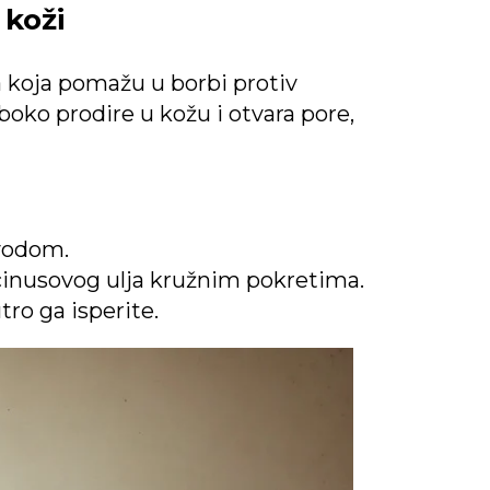
 koži
a koja pomažu u borbi protiv
boko prodire u kožu i otvara pore,
vodom.
icinusovog ulja kružnim pokretima.
tro ga isperite.