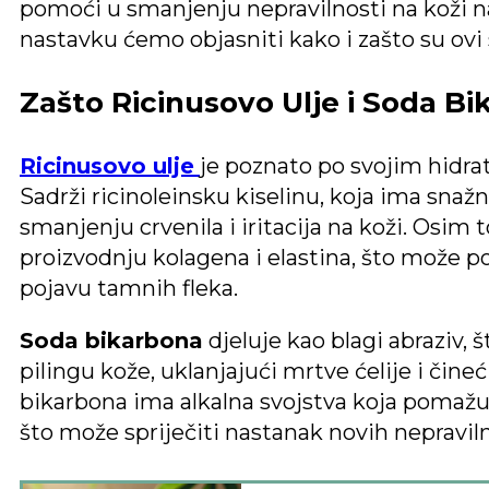
pomoći u smanjenju nepravilnosti na koži n
nastavku ćemo objasniti kako i zašto su ovi sa
Zašto Ricinusovo Ulje i Soda B
Ricinusovo ulje
je poznato po svojim hidra
Sadrži ricinoleinsku kiselinu, koja ima sna
smanjenju crvenila i iritacija na koži. Osim 
proizvodnju kolagena i elastina, što može po
pojavu tamnih fleka.
Soda bikarbona
djeluje kao blagi abraziv,
pilingu kože, uklanjajući mrtve ćelije i čine
bikarbona ima alkalna svojstva koja pomažu 
što može spriječiti nastanak novih nepraviln