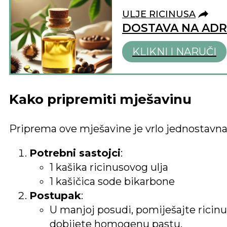
ULJE RICINUSA
DOSTAVA NA AD
KLIKNI I NARUČI
Kako pripremiti mješavinu
Priprema ove mješavine je vrlo jednostavna
Potrebni sastojci
:
1 kašika ricinusovog ulja
1 kašičica sode bikarbone
Postupak
:
U manjoj posudi, pomiješajte ricinu
dobijete homogenu pastu.