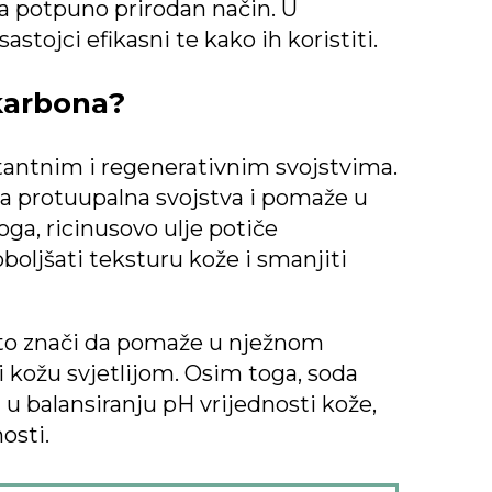
a potpuno prirodan način. U
stojci efikasni te kako ih koristiti.
ikarbonа?
tantnim i regenerativnim svojstvima.
žna protuupalna svojstva i pomaže u
toga, ricinusovo ulje potiče
boljšati teksturu kože i smanjiti
 što znači da pomaže u nježnom
ći kožu svjetlijom. Osim toga, soda
u balansiranju pH vrijednosti kože,
osti.