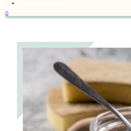
Ricinusovo ulje za bradu
0