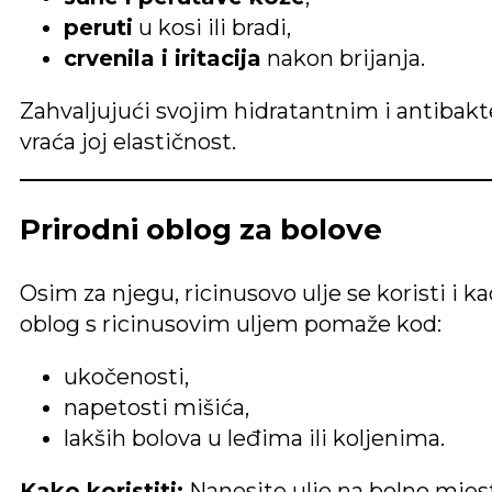
peruti
u kosi ili bradi,
crvenila i iritacija
nakon brijanja.
Zahvaljujući svojim hidratantnim i antibakt
vraća joj elastičnost.
Prirodni oblog za bolove
Osim za njegu, ricinusovo ulje se koristi i k
oblog s ricinusovim uljem pomaže kod:
ukočenosti,
napetosti mišića,
lakših bolova u leđima ili koljenima.
Kako koristiti:
Nanesite ulje na bolno mjest