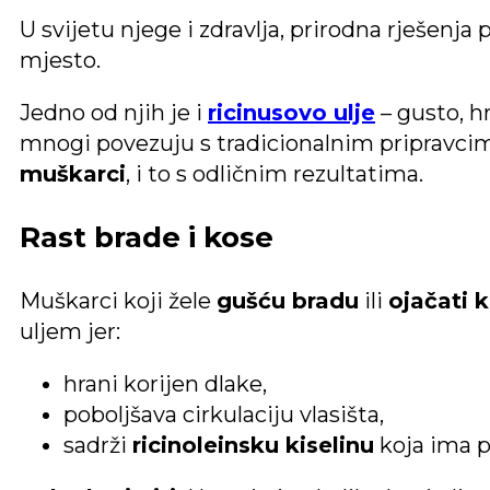
U svijetu njege i zdravlja, prirodna rješenja 
mjesto.
Jedno od njih je i
ricinusovo ulje
– gusto, hr
mnogi povezuju s tradicionalnim pripravcima
muškarci
, i to s odličnim rezultatima.
Rast brade i kose
Muškarci koji žele
gušću bradu
ili
ojačati 
uljem jer:
hrani korijen dlake,
poboljšava cirkulaciju vlasišta,
sadrži
ricinoleinsku kiselinu
koja ima p