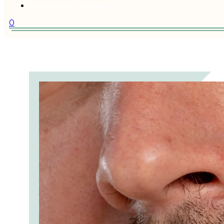
Ricinusovo ulje za bradu
0