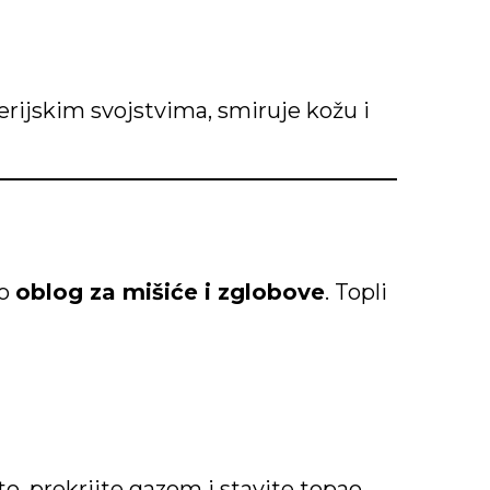
erijskim svojstvima, smiruje kožu i
ao
oblog za mišiće i zglobove
. Topli
o, prekrijte gazom i stavite topao