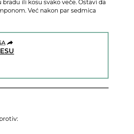
 bradu ili kosu svako veče. Ostavi da
 šamponom. Već nakon par sedmica
SA
RESU
i
protiv: