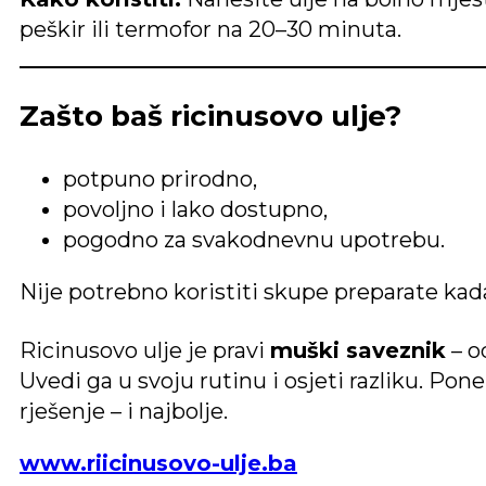
peškir ili termofor na 20–30 minuta.
Zašto baš ricinusovo ulje?
potpuno prirodno,
povoljno i lako dostupno,
pogodno za svakodnevnu upotrebu.
Nije potrebno koristiti skupe preparate kad
Ricinusovo ulje je pravi
muški saveznik
– o
Uvedi ga u svoju rutinu i osjeti razliku. Po
rješenje – i najbolje.
www.riicinusovo-ulje.ba