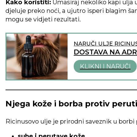
Kako koristiti:
Umasiraj nekoliko kapi ulja u
djeluje preko noći, a ujutro isperi blagim
mogu se vidjeti rezultati.
NARUČI ULJE RICINU
DOSTAVA NA AD
KLIKNI I NARUČI
Njega kože i borba protiv perut
Ricinusovo ulje je prirodni saveznik u borbi 
suhe i perutave kože
,