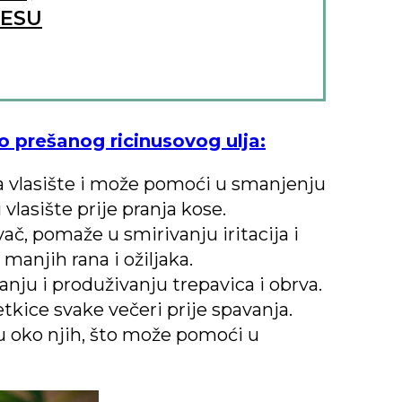
RESU
o prešanog ricinusovog ulja:
ira vlasište i može pomoći u smanjenju
vlasište prije pranja kose.
vač, pomaže u smirivanju iritacija i
 manjih rana i ožiljaka.
anju i produživanju trepavica i obrva.
kice svake večeri prije spavanja.
icu oko njih, što može pomoći u