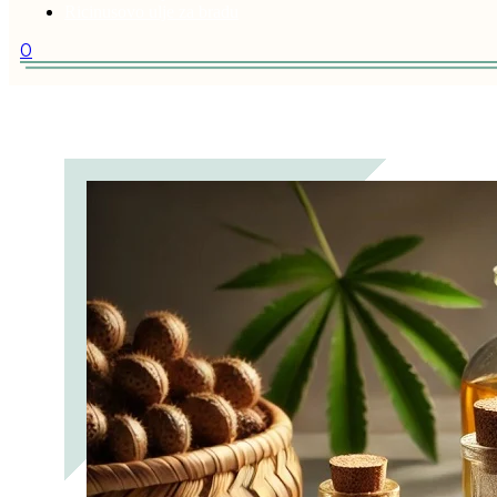
Ricinusovo ulje za bradu
0