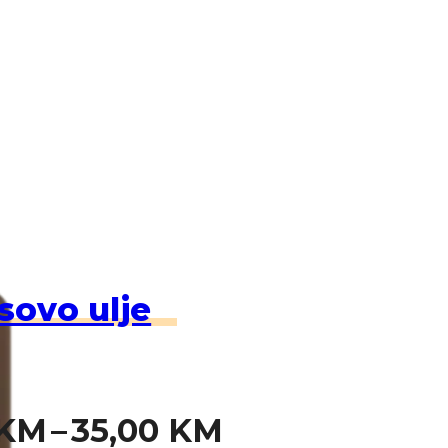
sovo ulje
Price
KM
–
35,00
KM