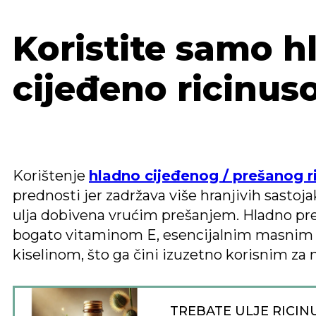
Koristite samo h
cijeđeno ricinuso
Korištenje
hladno cijeđenog / prešanog r
prednosti jer zadržava više hranjivih sastoja
ulja dobivena vrućim prešanjem. Hladno pre
bogato vitaminom E, esencijalnim masnim k
kiselinom, što ga čini izuzetno korisnim za n
TREBATE ULJE RICIN