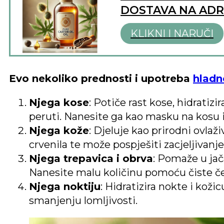
DOSTAVA NA AD
KLIKNI I NARUČI
Evo nekoliko prednosti i upotreba
hladn
Njega kose
: Potiče rast kose, hidratiz
peruti. Nanesite ga kao masku na kosu i 
Njega kože
: Djeluje kao prirodni ovlaži
crvenila te može pospješiti zacjeljivanje
Njega trepavica i obrva
: Pomaže u jač
Nanesite malu količinu pomoću čiste čet
Njega noktiju
: Hidratizira nokte i kož
smanjenju lomljivosti.