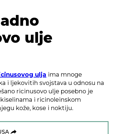
ladno
vo ulje
icinusovog ulja
ima mnoge
ka i ljekovitih svojstava u odnosu na
šano ricinusovo ulje posebno je
iselinama i ricinoleinskom
jegu kože, kose i noktiju.
USA