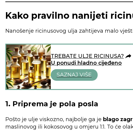
Kako pravilno nanijeti rici
Nanošenje ricinusovog ulja zahtijeva malo vješt
TREBATE ULJE RICINUSA?
U ponudi hladno cijeđeno
SAZNAJ VIŠE
1. Priprema je pola posla
Pošto je ulje viskozno, najbolje ga je
blago zagri
maslinovog ili kokosovog u omjeru 1:1. To će olak