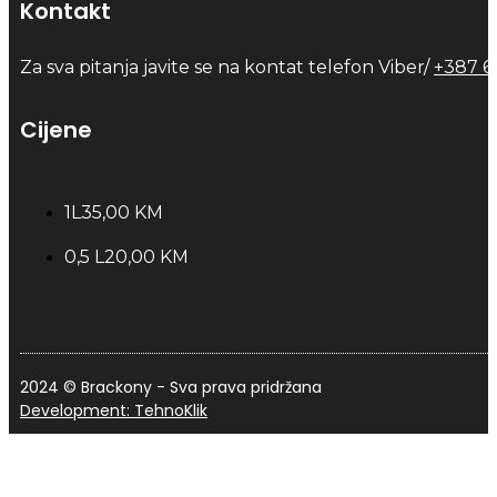
Kontakt
Za sva pitanja javite se na kontat telefon Viber/
+387 6
Cijene
1L
35,00 KM
0,5 L
20,00 KM
2024 © Brackony - Sva prava pridržana
Development: TehnoKlik