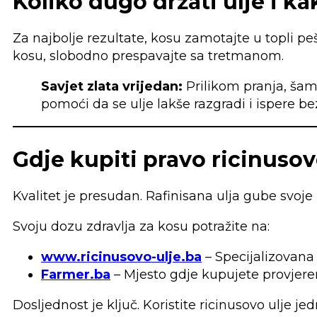
Koliko dugo držati ulje i ka
Za najbolje rezultate, kosu zamotajte u topli pešk
kosu, slobodno prespavajte sa tretmanom.
Savjet zlata vrijedan:
Prilikom pranja, ša
pomoći da se ulje lakše razgradi i ispere b
Gdje kupiti pravo ricinusov
Kvalitet je presudan. Rafinisana ulja gube svoje n
Svoju dozu zdravlja za kosu potražite na:
www.ricinusovo-ulje.ba
– Specijalizovana 
Farmer.ba
– Mjesto gdje kupujete provjere
Dosljednost je ključ. Koristite ricinusovo ulje