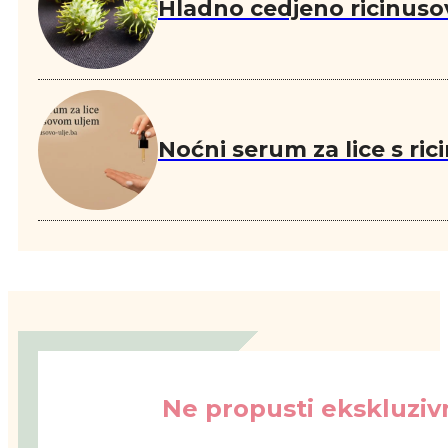
Hladno cedjeno ricinuso
Noćni serum za lice s ri
Ne propusti ekskluzivn