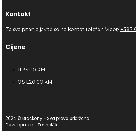
Kontakt
Za sva pitanja javite se na kontat telefon Viber/
+387 6
Cijene
1L
35,00 KM
0,5 L
20,00 KM
2024 © Brackony - Sva prava pridržana
Development: TehnoKlik