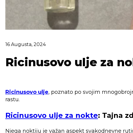
16 Augusta, 2024
Ricinusovo ulje za n
Ricinusovo ulje
, poznato po svojim mnogobroj
rastu.
Ricinusovo ulje za nokte
: Tajna zd
Njega noktiju je važan aspekt svakodnevne rutine