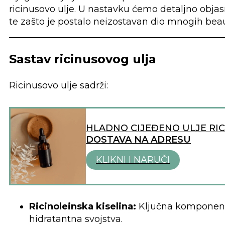
ricinusovo ulje. U nastavku ćemo detaljno objasni
te zašto je postalo neizostavan dio mnogih beau
Sastav ricinusovog ulja
Ricinusovo ulje sadrži:
HLADNO CIJEĐENO ULJE RI
DOSTAVA NA ADRESU
KLIKNI I NARUČI
Ricinoleinska kiselina:
Ključna komponenta 
hidratantna svojstva.