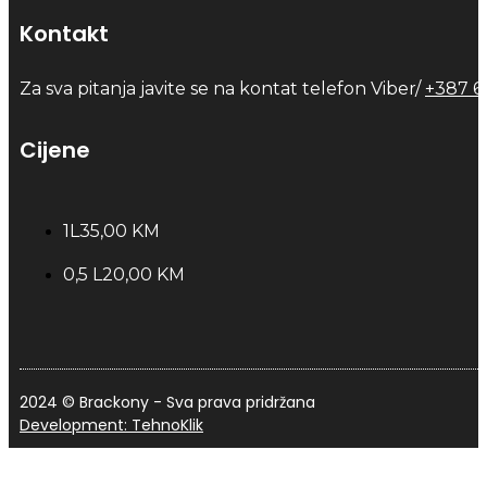
Kontakt
Za sva pitanja javite se na kontat telefon Viber/
+387 6
Cijene
1L
35,00 KM
0,5 L
20,00 KM
2024 © Brackony - Sva prava pridržana
Development: TehnoKlik