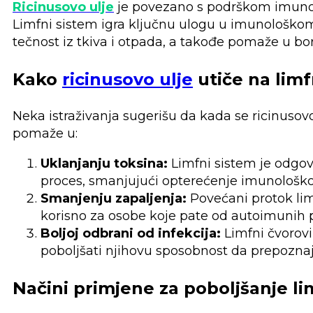
Ricinusovo ulje
je povezano s podrškom imunolo
Limfni sistem igra ključnu ulogu u imunološkom 
tečnost iz tkiva i otpada, a takođe pomaže u borb
Kako
ricinusovo ulje
utiče na limf
Neka istraživanja sugerišu da kada se ricinusovo
pomaže u:
Uklanjanju toksina:
Limfni sistem je odgovo
proces, smanjujući opterećenje imunološko
Smanjenju zapaljenja:
Povećani protok limf
korisno za osobe koje pate od autoimunih p
Boljoj odbrani od infekcija:
Limfni čvorovi
poboljšati njihovu sposobnost da prepoznaju
Načini primjene za poboljšanje lim